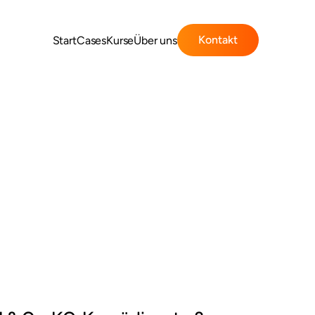
Kontakt
Start
Cases
Kurse
Über uns
r
e
c
h
t
l
i
c
h
e
n