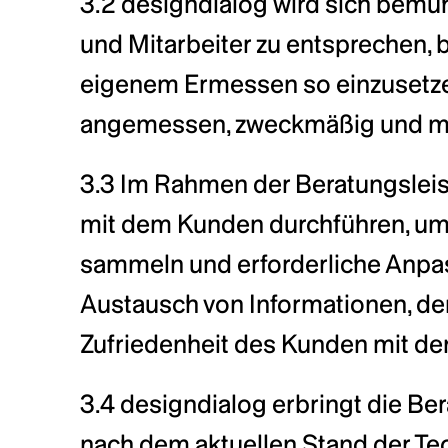
3.2 designdialog wird sich bemü
und Mitarbeiter zu entsprechen, b
eigenem Ermessen so einzusetzen 
angemessen, zweckmäßig und mög
3.3 Im Rahmen der Beratungslei
mit dem Kunden durchführen, um 
sammeln und erforderliche Anpas
Austausch von Informationen, der
Zufriedenheit des Kunden mit de
3.4 designdialog erbringt die Be
nach dem aktuellen Stand der Tec